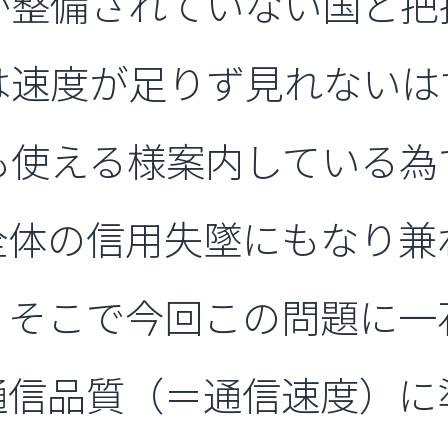
が整備されていない国と把
は速度が足りず見れないは
も使える様案内している為
界全体の信用失墜にもなり
。そこで今回この問題に一
は通信品質（＝通信速度）