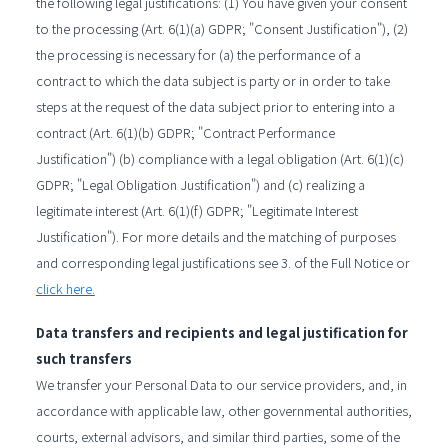
the following legal justifications: (1) You have given your consent
to the processing (Art. 6(1)(a) GDPR; "Consent Justification"), (2)
the processing is necessary for (a) the performance of a
contract to which the data subject is party or in order to take
steps at the request of the data subject prior to entering into a
contract (Art. 6(1)(b) GDPR; "Contract Performance
Justification") (b) compliance with a legal obligation (Art. 6(1)(c)
GDPR; "Legal Obligation Justification") and (c) realizing a
legitimate interest (Art. 6(1)(f) GDPR; "Legitimate Interest
Justification"). For more details and the matching of purposes
and corresponding legal justifications see 3. of the Full Notice or
click here.
Data transfers and recipients and legal justification for
such transfers
We transfer your Personal Data to our service providers, and, in
accordance with applicable law, other governmental authorities,
courts, external advisors, and similar third parties, some of the