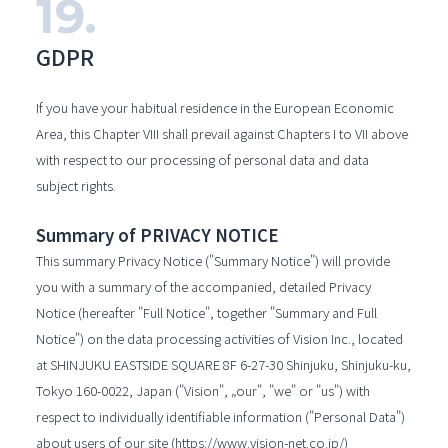
GDPR
If you have your habitual residence in the European Economic
Area, this Chapter VIII shall prevail against Chapters I to VII above
with respect to our processing of personal data and data
subject rights.
Summary of PRIVACY NOTICE
This summary Privacy Notice ("Summary Notice") will provide
you with a summary of the accompanied, detailed Privacy
Notice (hereafter "Full Notice", together "Summary and Full
Notice") on the data processing activities of Vision Inc., located
at SHINJUKU EASTSIDE SQUARE 8F 6-27-30 Shinjuku, Shinjuku-ku,
Tokyo 160-0022, Japan ("Vision", „our", "we" or "us") with
respect to individually identifiable information ("Personal Data")
about users of our site (https://www.vision-net.co.jp/)