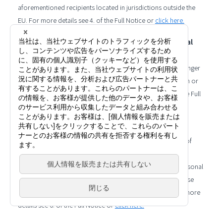
aforementioned recipients located in jurisdictions outside the
EU. For more details see 4. of the Full Notice or
click here.
Retention periods for and deletion of your Personal
Data
Your Personal Data will be deleted once they are not any longer
needed for the purposes motivating their original collection or
as required by applicable law. For more details see 5. of the Full
Notice or
click here.
Your statutory rights
You have a number of rights with regard to the processing of
your Personal Data, each as per the conditions defined in
applicable law, such as the right to have access to your Personal
Data, to have them corrected, erased or handed over. Please
refer any of your questions to
infor@vision-net.co.jp
. For more
details see 6. of the Full Notice or
click here.