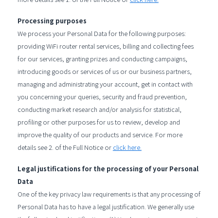
Processing purposes
We process your Personal Data for the following purposes:
providing WiFi router rental services, billing and collecting fees
for our services, granting prizes and conducting campaigns,
introducing goods or services of us or our business partners,
managing and administrating your account, get in contact with
you concerning your queries, security and fraud prevention,
conducting market research and/or analysis for statistical,
profiling or other purposes for us to review, develop and
improve the quality of our products and service. For more
details see 2. of the Full Notice or
click here.
Legal justifications for the processing of your Personal
Data
One of the key privacy law requirements is that any processing of
Personal Data has to have a legal justification. We generally use