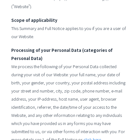
("Website").
Scope of applicability
This Summary and Full Notice applies to you if you are a user of
our Website.
Processing of your Personal Data (categories of
Personal Data)
We process the following of your Personal Data collected
during your visit of our Website: your full name, your date of
birth, your gender, your country, your postal address including
your street and number, city, zip code, phone number, e-mail
address, your IP-address, host name, user agent, browser
identification, referrer, the date/time of your access to the
Website, and any other information relating to any individuals
which you have provided us in any forms you may have
submitted to us, or via other forms of interaction with you. For
more details see 1. of the Full Notice or
click here.