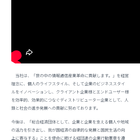
当社は、「世の中の情報通信産業革命に貢献します。」を経営
理念に、個人のライフスタイル、そして企業のビジネススタイ
ルをイノベーションし、クライアント企業様とエンドユーザー様
を効率的、効果的につなぐディストリビューター企業として、人
類と社会の進歩発展への貢献に努めております。
今後は、「総合経済団体として、企業と企業を支える個人や地域
の活力を引き出し、我が国経済の自律的な発展と国民生活の向
上に寄与する」ことを使命に掲げる経団連の企業行動憲章を遵