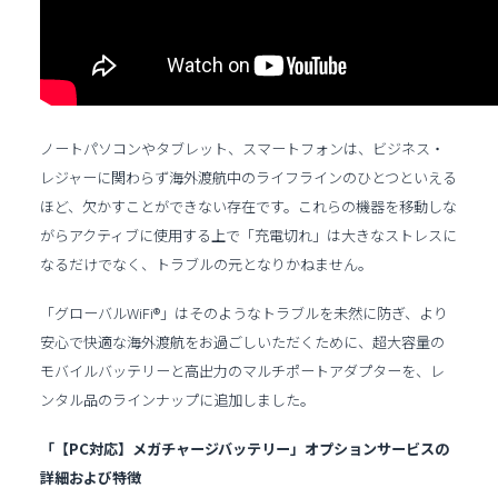
ノートパソコンやタブレット、スマートフォンは、ビジネス・
レジャーに関わらず海外渡航中のライフラインのひとつといえる
ほど、欠かすことができない存在です。これらの機器を移動しな
がらアクティブに使用する上で「充電切れ」は大きなストレスに
なるだけでなく、トラブルの元となりかねません。
「グローバルWiFi®」はそのようなトラブルを未然に防ぎ、より
安心で快適な海外渡航をお過ごしいただくために、超大容量の
モバイルバッテリーと高出力のマルチポートアダプターを、レ
ンタル品のラインナップに追加しました。
「【PC対応】メガチャージバッテリー」オプションサービスの
詳細および特徴