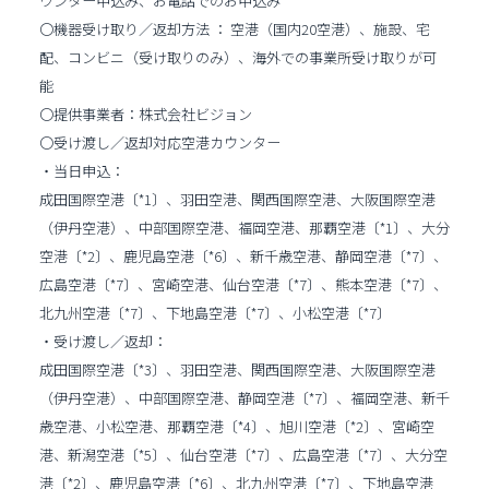
ウンター申込み、お電話でのお申込み
〇機器受け取り／返却方法 ： 空港（国内20空港）、施設、宅
配、コンビニ（受け取りのみ）、海外での事業所受け取りが可
能
〇提供事業者：株式会社ビジョン
〇受け渡し／返却対応空港カウンター
・当日申込：
成田国際空港〔*1〕、羽田空港、関西国際空港、大阪国際空港
（伊丹空港）、中部国際空港、福岡空港、那覇空港〔*1〕、大分
空港〔*2〕、鹿児島空港〔*6〕、新千歳空港、静岡空港〔*7〕、
広島空港〔*7〕、宮崎空港、仙台空港〔*7〕、熊本空港〔*7〕、
北九州空港〔*7〕、下地島空港〔*7〕、小松空港〔*7〕
・受け渡し／返却：
成田国際空港〔*3〕、羽田空港、関西国際空港、大阪国際空港
（伊丹空港）、中部国際空港、静岡空港〔*7〕、福岡空港、新千
歳空港、小松空港、那覇空港〔*4〕、旭川空港〔*2〕、宮崎空
港、新潟空港〔*5〕、仙台空港〔*7〕、広島空港〔*7〕、大分空
港〔*2〕、鹿児島空港〔*6〕、北九州空港〔*7〕、下地島空港