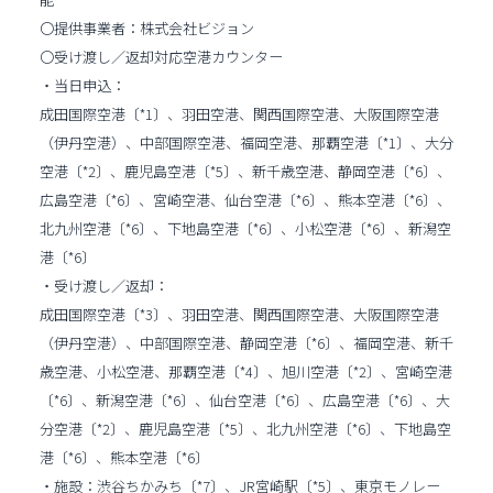
〇提供事業者：株式会社ビジョン
〇受け渡し／返却対応空港カウンター
・当日申込：
成田国際空港〔*1〕、羽田空港、関西国際空港、大阪国際空港
（伊丹空港）、中部国際空港、福岡空港、那覇空港〔*1〕、大分
空港〔*2〕、鹿児島空港〔*5〕、新千歳空港、静岡空港〔*6〕、
広島空港〔*6〕、宮崎空港、仙台空港〔*6〕、熊本空港〔*6〕、
北九州空港〔*6〕、下地島空港〔*6〕、小松空港〔*6〕、新潟空
港〔*6〕
・受け渡し／返却：
成田国際空港〔*3〕、羽田空港、関西国際空港、大阪国際空港
（伊丹空港）、中部国際空港、静岡空港〔*6〕、福岡空港、新千
歳空港、小松空港、那覇空港〔*4〕、旭川空港〔*2〕、宮崎空港
〔*6〕、新潟空港〔*6〕、仙台空港〔*6〕、広島空港〔*6〕、大
分空港〔*2〕、鹿児島空港〔*5〕、北九州空港〔*6〕、下地島空
港〔*6〕、熊本空港〔*6〕
・施設：渋谷ちかみち〔*7〕、JR宮崎駅〔*5〕、東京モノレー