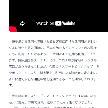
博多港から韓国へ渡航されるお客様に向けた韓国用Wi-Fiレン
タルに特化すると同時に、日本を訪れるインバウンドのお客様
にもご利用いただけるよう、日本用Wi-Fiの在庫も配備しており
ます。博多港国際ターミナルには、コロナ禍以降Wi-Fiレンタル
窓口がありませんでしたが、今回の「スマートピックアップ」を
設置したことにより、博多港をご利用になる渡航者の皆さまに、
より快適で安心な通信環境を提供できることを期待しておりま
す。
今回の設置により、「スマートピックアップ」は全国20の空
港、40拠点、59機で受取・返却がご利用可能となりました。