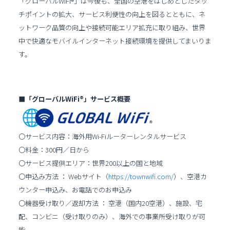
「グローバルWiFi®」は今後も、全国の空港をはじめとしたタッ
チポイントの拡大、サービス利便性の向上を図るとともに、ネ
ットワーク品質の向上や接続可能エリア拡充に取り組み、世界
中で快適なモバイルインターネット接続環境を提供してまいりま
す。
■「グローバルWiFi®」サービス概要
〇サービス内容：海外用Wi-Fiルーターレンタルサービス
〇料金：300円／日から
〇サービス提供エリア：世界200以上の国と地域
〇申込み方法 ： Webサイト（
https://townwifi.com/
）、空港カ
ウンター申込み、お電話でのお申込み
〇機器受け取り／返却方法 ： 空港（国内20空港）、施設、宅
配、コンビニ（受け取りのみ）、海外での事業所受け取りが可
能