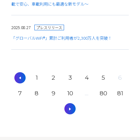
載で安心、車載利用にも最適な新モデル〜
2025.08.27
プレスリリース
「グローバルWiFi®」累計ご利用者が2,300万人を突破！
1
2
3
4
5
6
7
8
9
10
...
80
81