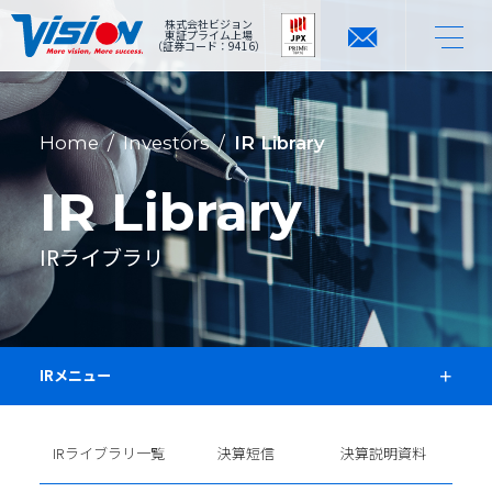
株式会社ビジョン
東証プライム上場
（証券コード：9416）
Home
/
Investors
/
IR Library
IR Library
IRライブラリ
IRメニュー
IRライブラリ一覧
決算短信
決算説明資料