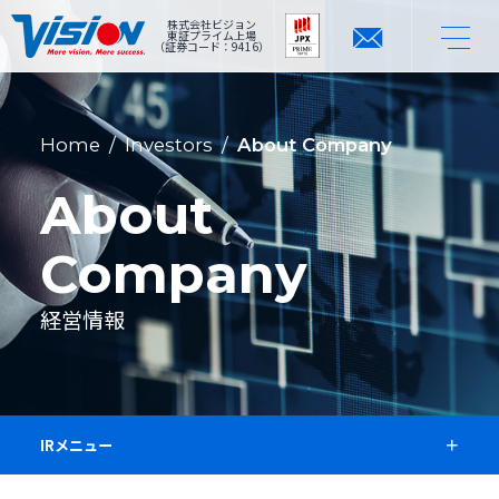
株式会社ビジョン
東証プライム上場
（証券コード：9416）
Home
/
Investors
/
About Company
About
Company
経営情報
IRメニュー