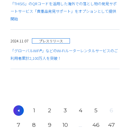
「THISIS」のQRコードを活用した海外での落とし物の発見サポ
ートサービス「貴重品発見サポート」をオプションとして提供
開始
2024.11.07
プレスリリース
「グローバルWiFi®」などのWi-Fiルーターレンタルサービスのご
利用者累計2,100万人を突破！
1
2
3
4
5
6
7
8
9
10
...
46
47