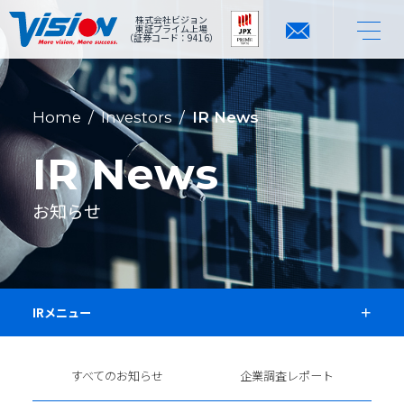
株式会社ビジョン
東証プライム上場
（証券コード：9416）
Home
/
Investors
/
IR News
IR News
お知らせ
IRメニュー
すべてのお知らせ
企業調査レポート