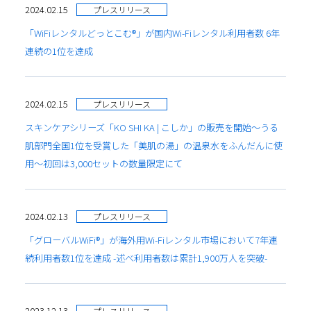
2024.02.15
プレスリリース
「WiFiレンタルどっとこむ®」が国内Wi-Fiレンタル利用者数 6年
連続の1位を達成
2024.02.15
プレスリリース
スキンケアシリーズ「KO SHI KA | こしか」の販売を開始〜うる
肌部門全国1位を受賞した「美肌の湯」の温泉水をふんだんに使
用〜初回は3,000セットの数量限定にて
2024.02.13
プレスリリース
「グローバルWiFi®」が海外用Wi-Fiレンタル市場において7年連
続利用者数1位を達成 -述べ利用者数は累計1,900万人を突破-
2023.12.13
プレスリリース