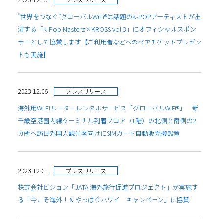
”世界をつなぐ”グローバルWiFi®は話題のK-POPアーティストが出
演する「K-Pop Masterz×KROSS vol.3」にオフィシャルスポン
サーとして協賛します【ご利用者などへのペアチケットプレゼン
トも実施】
2023.12.06
プレスリリース
海外用Wi-Fiルーターレンタルサービス「グローバルWiFi®」 新
千歳空港国内線ターミナル到着フロア（1階）の北側と南側の2
カ所へ訪日外国人観光客向けにSIMカード自動販売機設置
2023.12.01
プレスリリース
株式会社ビジョン「JATA 海外旅行促進プロジェクト」が実施す
る「今こそ海外！ & やっぱりハワイ キャンペーン」に協賛