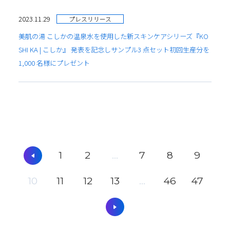
2023.11.29
プレスリリース
美肌の湯 こしかの温泉水を使用した新スキンケアシリーズ『KO
SHI KA | こしか』 発表を記念しサンプル3 点セット初回生産分を
1,000 名様にプレゼント
1
2
...
7
8
9
10
11
12
13
...
46
47