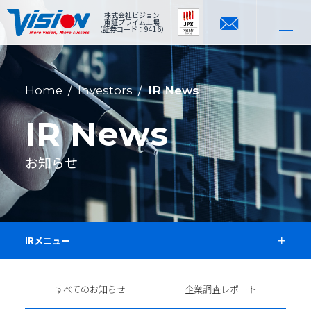
株式会社ビジョン
東証プライム上場
（証券コード：9416）
Home
/
Investors
/
IR News
IR News
お知らせ
IRメニュー
すべてのお知らせ
企業調査レポート